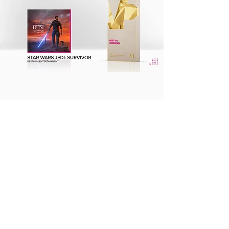
🥇
(27.9 %) グランツーリスモ７、ポリフォニ
ーデジタル
🥈
(25.2 %) DEATHLOOP、Arkane Studios
🥉
(24.6 %) 疫病退散：レクイエム、あそぼスタジオ