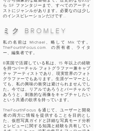
りから抽象的な建築物まで、歴史的なものか
ら SF ファンタジーまで、すべてのアーティ
ストにジャンルがあります。必要なのは少し
のインスピレーションだけです...
ミク
BRO
MLEY
私の名前は Michael、略して Mik です。
TheFourthFocus.com. の所有者、ライタ
ー、編集者です。
B
英国で活躍している私は、15 年以上の経験
を持つバーチャル フォトグラファー兼キャプ
チャ アーティストであり、現実世界のフォト
グラファーでもあります。生涯ゲーマーとし
ても、私の興味の衝突は避けられませんでし
た。今では、リアルであろうとバーチャルで
あろうと、刺激的な画像をキャプチャしたい
という共通の欲求を持っています。
TheFourthFocus を通じて、ユーザーと開発
者の両方に情報を提供することを目的とし
た、仮想写真ガイドと詳細な写真モード分析
とレビューに関する知識と経験を共有してい