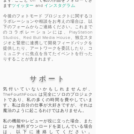
ます.
ここと on で私の作品をフォローでき
ます
ツイッター
and
インスタグラム
.
今後のフォトモード プロジェクトに関するコ
ラボレーションや相談をお考えの場合は、以
下のフォームからご連絡ください。これまで
のコラボレーションには、PlayStation
Studios、Red Bull Media House、独立スタ
ジオと緊密に連携して開発フィードバックを
提供したり、アートワークを委託したり、コ
ミュニティに焦点を当てたイベントを行った
りすることが含まれます。
サポート
気付いていないかもしれませんが、
TheFourthFocus は完全にソロのプロジェク
トであり、私の多くの時間を費やしていま
す。私は自分の仕事が大好きですが、それは
魔法のように起こるわけではありません。
私の機能やレビューが役に立った場合、また
は my 無料ダウンロードを楽しんでいる場合
は、以下に連絡してください。