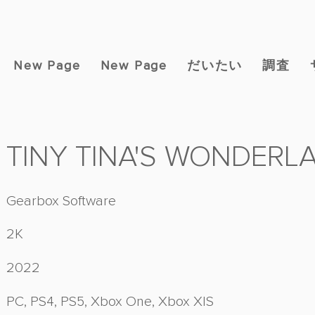
New Page
New Page
だいたい
調査
TINY TINA'S WONDERL
Gearbox Software
2K
2022
PC, PS4, PS5, Xbox One, Xbox X|S