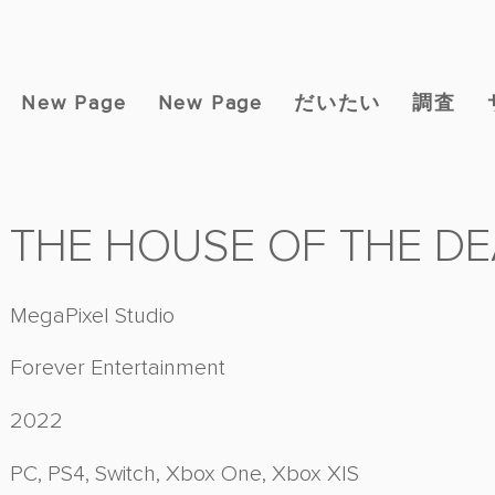
New Page
New Page
だいたい
調査
THE HOUSE OF THE DE
MegaPixel Studio
Forever Entertainment
2022
PC, PS4, Switch, Xbox One, Xbox X|S