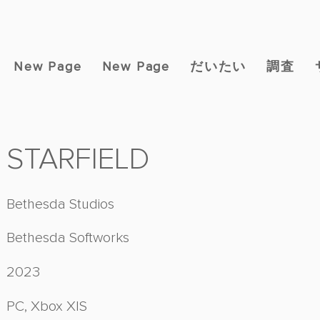
New Page
New Page
だいたい
調査
STARFIELD
Bethesda Studios
Bethesda Softworks
2023
PC, Xbox X|S